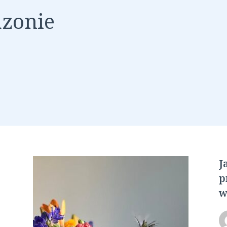
azonie
J
p
w