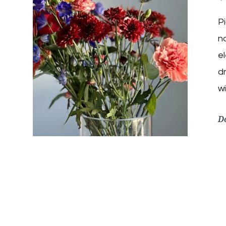
P
n
el
d
w
D