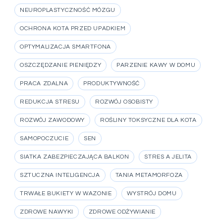
NEUROPLASTYCZNOŚĆ MÓZGU
OCHRONA KOTA PRZED UPADKIEM
OPTYMALIZACJA SMARTFONA
OSZCZĘDZANIE PIENIĘDZY
PARZENIE KAWY W DOMU
PRACA ZDALNA
PRODUKTYWNOŚĆ
REDUKCJA STRESU
ROZWÓJ OSOBISTY
ROZWÓJ ZAWODOWY
ROŚLINY TOKSYCZNE DLA KOTA
SAMOPOCZUCIE
SEN
SIATKA ZABEZPIECZAJĄCA BALKON
STRES A JELITA
SZTUCZNA INTELIGENCJA
TANIA METAMORFOZA
TRWAŁE BUKIETY W WAZONIE
WYSTRÓJ DOMU
ZDROWE NAWYKI
ZDROWE ODŻYWIANIE