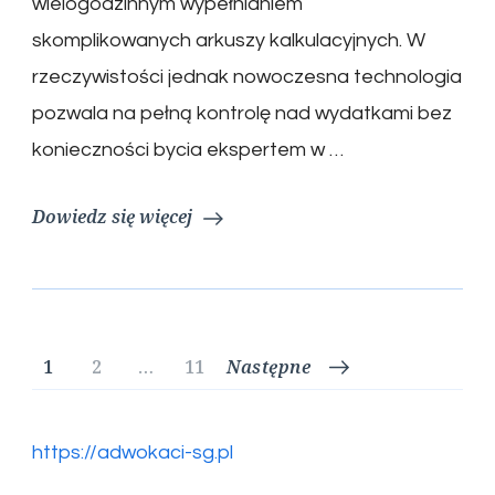
wielogodzinnym wypełnianiem
skomplikowanych arkuszy kalkulacyjnych. W
rzeczywistości jednak nowoczesna technologia
pozwala na pełną kontrolę nad wydatkami bez
konieczności bycia ekspertem w …
Dowiedz się więcej
Stronicowanie
Strona
Strona
Strona
1
2
…
11
Następne
wpisów
https://adwokaci-sg.pl