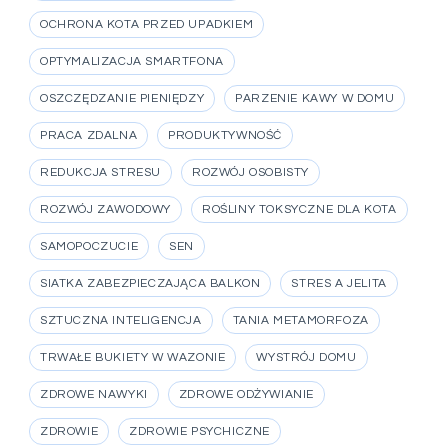
OCHRONA KOTA PRZED UPADKIEM
OPTYMALIZACJA SMARTFONA
OSZCZĘDZANIE PIENIĘDZY
PARZENIE KAWY W DOMU
PRACA ZDALNA
PRODUKTYWNOŚĆ
REDUKCJA STRESU
ROZWÓJ OSOBISTY
ROZWÓJ ZAWODOWY
ROŚLINY TOKSYCZNE DLA KOTA
SAMOPOCZUCIE
SEN
SIATKA ZABEZPIECZAJĄCA BALKON
STRES A JELITA
SZTUCZNA INTELIGENCJA
TANIA METAMORFOZA
TRWAŁE BUKIETY W WAZONIE
WYSTRÓJ DOMU
ZDROWE NAWYKI
ZDROWE ODŻYWIANIE
ZDROWIE
ZDROWIE PSYCHICZNE