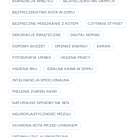
ARANŻACJA WNĘTRZ
BEZPIECZEŃSTWO DANYCH
BEZPIECZEŃSTWO KOTA W DOMU
BEZPIECZNE MIESZKANIE Z KOTEM
CZYTANIE ETYKIET
DEKORACJE ŚWIĄTECZNE
DIGITAL NOMAD
DOMOWY BUDŻET
DRENAŻ ENERGII
EKRAN
FOTOGRAFIA URBEX
HIGIENA PRACY
HIGIENA SNU
IDEALNA KAWA W DOMU
INTELIGENCJA EMOCJONALNA
MIELENIE ZIAREN KAWY
NATURALNE SPOSOBY NA SEN
NEUROPLASTYCZNOŚĆ MÓZGU
OCHRONA KOTA PRZED UPADKIEM
OPTYMALIZACJA SMARTFONA