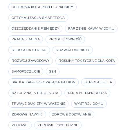
OCHRONA KOTA PRZED UPADKIEM
OPTYMALIZACJA SMARTFONA
OSZCZĘDZANIE PIENIĘDZY
PARZENIE KAWY W DOMU
PRACA ZDALNA
PRODUKTYWNOŚĆ
REDUKCJA STRESU
ROZWÓJ OSOBISTY
ROZWÓJ ZAWODOWY
ROŚLINY TOKSYCZNE DLA KOTA
SAMOPOCZUCIE
SEN
SIATKA ZABEZPIECZAJĄCA BALKON
STRES A JELITA
SZTUCZNA INTELIGENCJA
TANIA METAMORFOZA
TRWAŁE BUKIETY W WAZONIE
WYSTRÓJ DOMU
ZDROWE NAWYKI
ZDROWE ODŻYWIANIE
ZDROWIE
ZDROWIE PSYCHICZNE