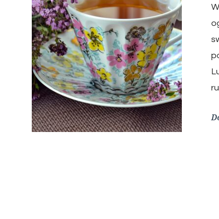
W
o
s
p
L
r
D