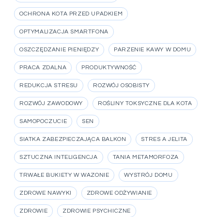
OCHRONA KOTA PRZED UPADKIEM
OPTYMALIZACJA SMARTFONA
OSZCZĘDZANIE PIENIĘDZY
PARZENIE KAWY W DOMU
PRACA ZDALNA
PRODUKTYWNOŚĆ
REDUKCJA STRESU
ROZWÓJ OSOBISTY
ROZWÓJ ZAWODOWY
ROŚLINY TOKSYCZNE DLA KOTA
SAMOPOCZUCIE
SEN
SIATKA ZABEZPIECZAJĄCA BALKON
STRES A JELITA
SZTUCZNA INTELIGENCJA
TANIA METAMORFOZA
TRWAŁE BUKIETY W WAZONIE
WYSTRÓJ DOMU
ZDROWE NAWYKI
ZDROWE ODŻYWIANIE
ZDROWIE
ZDROWIE PSYCHICZNE