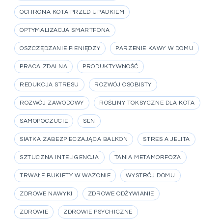
OCHRONA KOTA PRZED UPADKIEM
OPTYMALIZACJA SMARTFONA
OSZCZĘDZANIE PIENIĘDZY
PARZENIE KAWY W DOMU
PRACA ZDALNA
PRODUKTYWNOŚĆ
REDUKCJA STRESU
ROZWÓJ OSOBISTY
ROZWÓJ ZAWODOWY
ROŚLINY TOKSYCZNE DLA KOTA
SAMOPOCZUCIE
SEN
SIATKA ZABEZPIECZAJĄCA BALKON
STRES A JELITA
SZTUCZNA INTELIGENCJA
TANIA METAMORFOZA
TRWAŁE BUKIETY W WAZONIE
WYSTRÓJ DOMU
ZDROWE NAWYKI
ZDROWE ODŻYWIANIE
ZDROWIE
ZDROWIE PSYCHICZNE