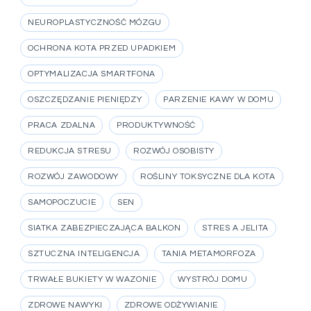
NEUROPLASTYCZNOŚĆ MÓZGU
OCHRONA KOTA PRZED UPADKIEM
OPTYMALIZACJA SMARTFONA
OSZCZĘDZANIE PIENIĘDZY
PARZENIE KAWY W DOMU
PRACA ZDALNA
PRODUKTYWNOŚĆ
REDUKCJA STRESU
ROZWÓJ OSOBISTY
ROZWÓJ ZAWODOWY
ROŚLINY TOKSYCZNE DLA KOTA
SAMOPOCZUCIE
SEN
SIATKA ZABEZPIECZAJĄCA BALKON
STRES A JELITA
SZTUCZNA INTELIGENCJA
TANIA METAMORFOZA
TRWAŁE BUKIETY W WAZONIE
WYSTRÓJ DOMU
ZDROWE NAWYKI
ZDROWE ODŻYWIANIE