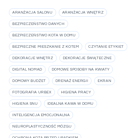
ARANŻACJA SALONU
ARANŻACJA WNĘTRZ
BEZPIECZEŃSTWO DANYCH
BEZPIECZEŃSTWO KOTA W DOMU
BEZPIECZNE MIESZKANIE Z KOTEM
CZYTANIE ETYKIET
DEKORACJE WNĘTRZ
DEKORACJE ŚWIĄTECZNE
DIGITAL NOMAD
DOMOWE SPOSOBY NA KWIATY
DOMOWY BUDŻET
DRENAŻ ENERGII
EKRAN
FOTOGRAFIA URBEX
HIGIENA PRACY
HIGIENA SNU
IDEALNA KAWA W DOMU
INTELIGENCJA EMOCJONALNA
NEUROPLASTYCZNOŚĆ MÓZGU
OCHRONA KOTA PRZED UPADKIEM