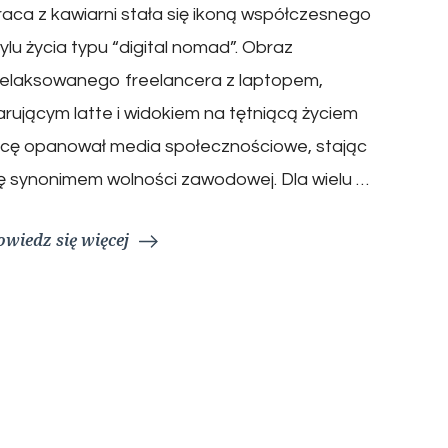
raca z kawiarni stała się ikoną współczesnego
tylu życia typu “digital nomad”. Obraz
relaksowanego freelancera z laptopem,
arującym latte i widokiem na tętniącą życiem
licę opanował media społecznościowe, stając
ię synonimem wolności zawodowej. Dla wielu …
owiedz się więcej