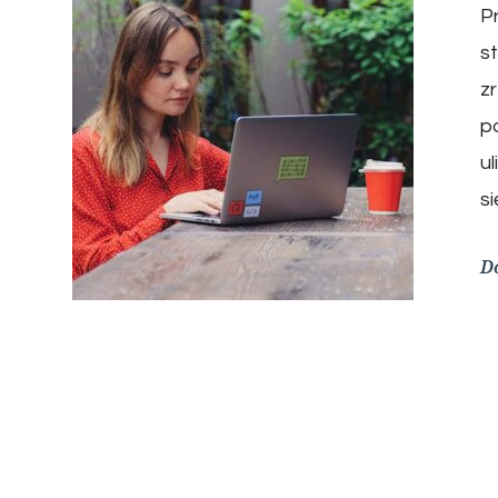
P
s
z
p
u
s
D