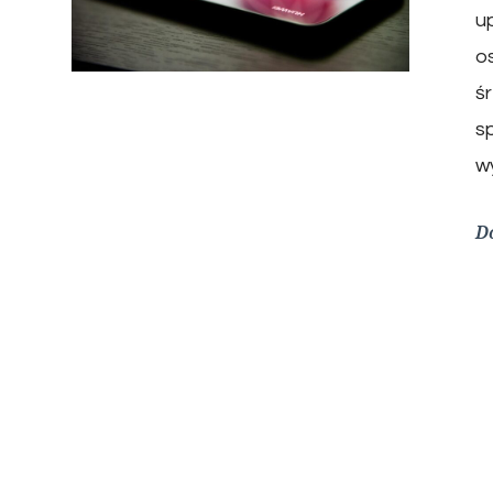
u
o
ś
s
w
D