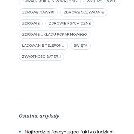
TRWAŁE BUKIETY W WAZONIE
WYSTRÓJ DOMU
ZDROWE NAWYKI
ZDROWE ODŻYWIANIE
ZDROWIE
ZDROWIE PSYCHICZNE
ZDROWIE UKŁADU POKARMOWEGO
ŁADOWANIE TELEFONU
ŚWIĘTA
ŻYWOTNOŚĆ BATERII
Ostatnie artykuły
Najbardziej fascynujące fakty o ludzkim