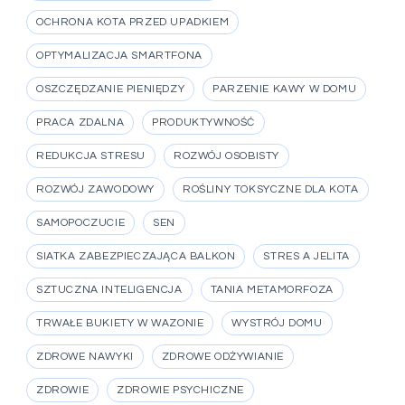
OCHRONA KOTA PRZED UPADKIEM
OPTYMALIZACJA SMARTFONA
OSZCZĘDZANIE PIENIĘDZY
PARZENIE KAWY W DOMU
PRACA ZDALNA
PRODUKTYWNOŚĆ
REDUKCJA STRESU
ROZWÓJ OSOBISTY
ROZWÓJ ZAWODOWY
ROŚLINY TOKSYCZNE DLA KOTA
SAMOPOCZUCIE
SEN
SIATKA ZABEZPIECZAJĄCA BALKON
STRES A JELITA
SZTUCZNA INTELIGENCJA
TANIA METAMORFOZA
TRWAŁE BUKIETY W WAZONIE
WYSTRÓJ DOMU
ZDROWE NAWYKI
ZDROWE ODŻYWIANIE
ZDROWIE
ZDROWIE PSYCHICZNE