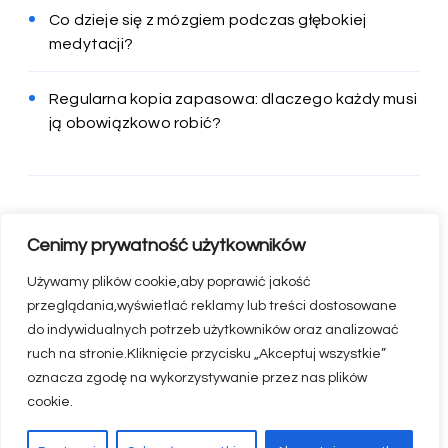
Co dzieje się z mózgiem podczas głębokiej
medytacji?
Regularna kopia zapasowa: dlaczego każdy musi
ją obowiązkowo robić?
Cenimy prywatność użytkowników
Używamy plików cookie,aby poprawić jakość
przeglądania,wyświetlać reklamy lub treści dostosowane
do indywidualnych potrzeb użytkowników oraz analizować
ruch na stronie.Kliknięcie przycisku „Akceptuj wszystkie”
oznacza zgodę na wykorzystywanie przez nas plików
© appserwis.pl
cookie.
Strona główna
E-mail maks@appserwis.pl