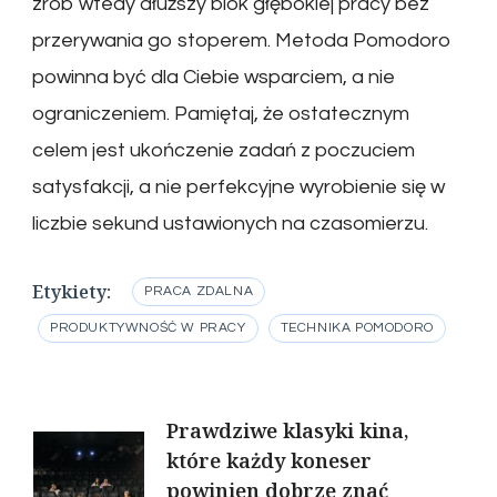
zrób wtedy dłuższy blok głębokiej pracy bez
przerywania go stoperem. Metoda Pomodoro
powinna być dla Ciebie wsparciem, a nie
ograniczeniem. Pamiętaj, że ostatecznym
celem jest ukończenie zadań z poczuciem
satysfakcji, a nie perfekcyjne wyrobienie się w
liczbie sekund ustawionych na czasomierzu.
Etykiety:
PRACA ZDALNA
PRODUKTYWNOŚĆ W PRACY
TECHNIKA POMODORO
Nawigacja
Prawdziwe klasyki kina,
które każdy koneser
wpisu
powinien dobrze znać