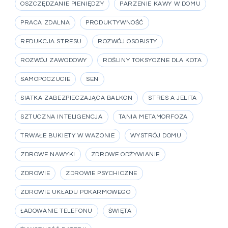
OSZCZĘDZANIE PIENIĘDZY
PARZENIE KAWY W DOMU
PRACA ZDALNA
PRODUKTYWNOŚĆ
REDUKCJA STRESU
ROZWÓJ OSOBISTY
ROZWÓJ ZAWODOWY
ROŚLINY TOKSYCZNE DLA KOTA
SAMOPOCZUCIE
SEN
SIATKA ZABEZPIECZAJĄCA BALKON
STRES A JELITA
SZTUCZNA INTELIGENCJA
TANIA METAMORFOZA
TRWAŁE BUKIETY W WAZONIE
WYSTRÓJ DOMU
ZDROWE NAWYKI
ZDROWE ODŻYWIANIE
ZDROWIE
ZDROWIE PSYCHICZNE
ZDROWIE UKŁADU POKARMOWEGO
ŁADOWANIE TELEFONU
ŚWIĘTA